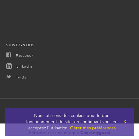
SUIVEZ-NOUS
Facebook
LinkedIn
Twitter
Nous utilisons des cookies pour le bon
fonctionnement du site, en continuant vous en
X
acceptez l’utilisation.
Gérer mes préférences
Bnbsitter est une marque
Checkmyguest